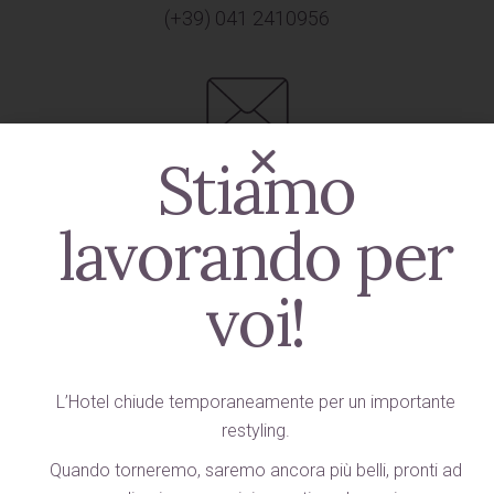
(+39) 041 2410956
Stiamo
INFO@HOTELSANZACCARIA.COM
Come raggiungerci
lavorando per
voi!
Da Piazzale Roma prendere la linea del vaporetto
5.1 o 4.1 e scendere alla fermata di "San Zaccaria".
L’Hotel chiude temporaneamente per un importante
restyling.
Quando torneremo, saremo ancora più belli, pronti ad