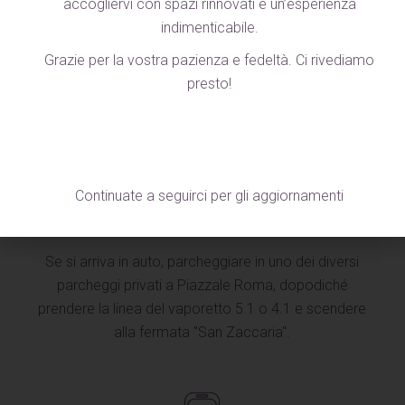
accogliervi con spazi rinnovati e un’esperienza
indimenticabile.
Grazie per la vostra pazienza e fedeltà. Ci rivediamo
Dall'Aeroporto Marco Polo di Tessera, suggeriamo
presto!
di prendere la linea blu dell'Alilaguna che porta
direttamente alla fermata "San Zaccaria".
Continuate a seguirci per gli aggiornamenti
Se si arriva in auto, parcheggiare in uno dei diversi
parcheggi privati a Piazzale Roma, dopodiché
prendere la linea del vaporetto 5.1 o 4.1 e scendere
alla fermata "San Zaccaria".